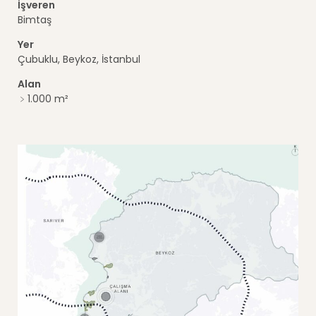
İşveren
Bimtaş
Yer
Çubuklu, Beykoz, İstanbul
Alan
﹥1.000 m²