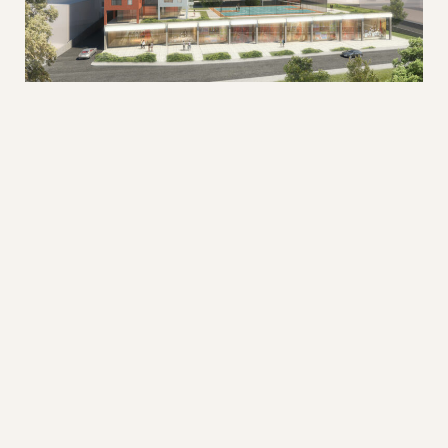
ÖNCEKI
Doğuş Holding Maslak Yönetim Binası Ek Mekanlar