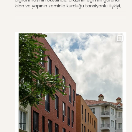
kılan ve yapının zeminle kurduğu tansiyonlu ilişkiyi,
yapının topografyaya karşı direncini görünür kılan
ontolojik bir tavrı da ortaya sermektedir. IBTech
Binası, yapının strüktüründen bağımsızlaşan şeffaf
giydirme cephelerin arazinin eğimine paralel olarak
düzenlenmesi nedeniyle, Le Corbusier’nin cepheyi
strüktürden özgürleştiren Domino önerisinden bu
yana, Türkiye mimarlığında cephe ile strüktürü
gerilimli bir ilişkiye sokabilen istisnai örneklerden
biridir.” Prof. Dr. Deniz Güner Vitra Çağdaş Mimarlık
Dizisi – I, Ticari Yapılar 📷 Cemal Emden
#architecture #mimarlik #officebuilding