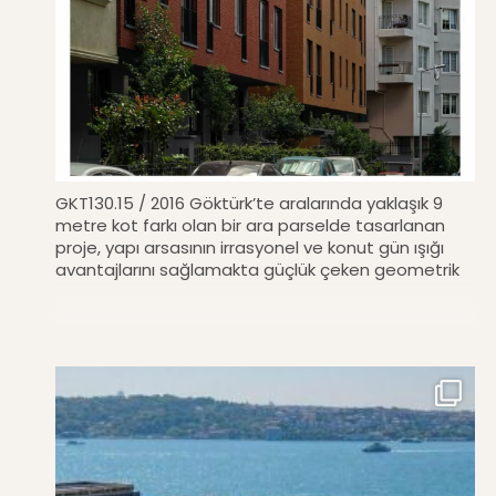
GKT130.15 / 2016 Göktürk’te aralarında yaklaşık 9
metre kot farkı olan bir ara parselde tasarlanan
proje, yapı arsasının irrasyonel ve konut gün ışığı
avantajlarını sağlamakta güçlük çeken geometrik
formundan dolayı, 3 birbirinden farklı blok olarak
kurgulanmıştır. Bu kütlesel fark, cephe malzemesini
tek ama farklı renkler olarak belirlemiştir. Her iki
sokak üzerinde de yapılar birbirinden ayrışır. Bloklar
arası alan, yapı girişleri ve ortak alanlar olarak
kurgulanmıştır.