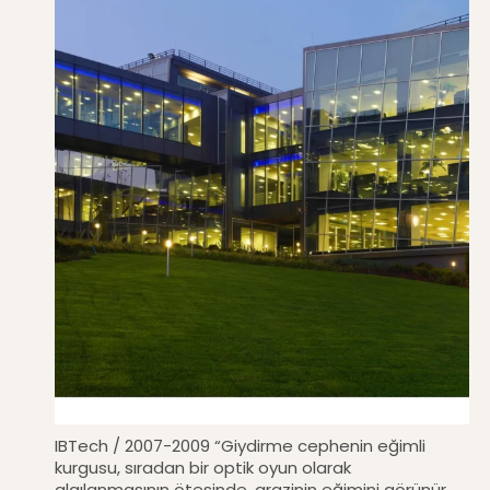
IBTech / 2007-2009 “Giydirme cephenin eğimli
kurgusu, sıradan bir optik oyun olarak
algılanmasının ötesinde, arazinin eğimini görünür