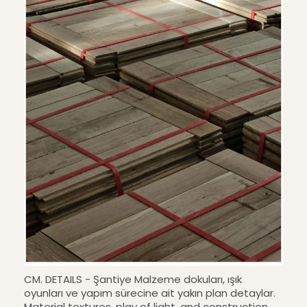
CM. DETAILS - Şantiye Malzeme dokuları, ışık
oyunları ve yapım sürecine ait yakın plan detaylar.
Material textures, play of light, and construction