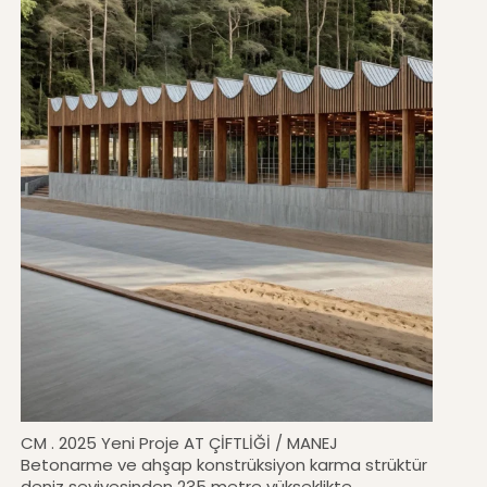
CM . 2025 Yeni Proje AT ÇİFTLİĞİ / MANEJ
Betonarme ve ahşap konstrüksiyon karma strüktür
deniz seviyesinden 235 metre yükseklikte