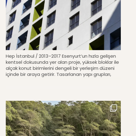
Hep İstanbul / 2013–2017 Esenyurt’un hızla gelişen
kentsel dokusunda yer alan proje, yüksek bloklar ile
alçak konut birimlerini dengeli bir yerleşim düzeni
içinde bir araya getirir. Tasarlanan yapı grupları,
açık alan sürekliliğini güçlendirirken farklı ölçeklerde
yaşam senaryoları sunar. Dikey blokların sade
cephe dili, alçak birimlerin sıcak tonlarıyla kontrast
oluşturur. Balkon boşluklarındaki renk vurguları
yapıya derinlik ve kimlik kazandırır. #architecture
#cmmimarlik #building