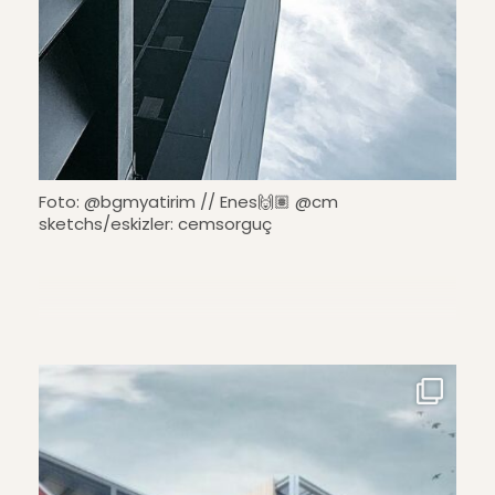
Foto: @bgmyatirim // Enes🙌🏽 @cm
sketchs/eskizler: cemsorguç