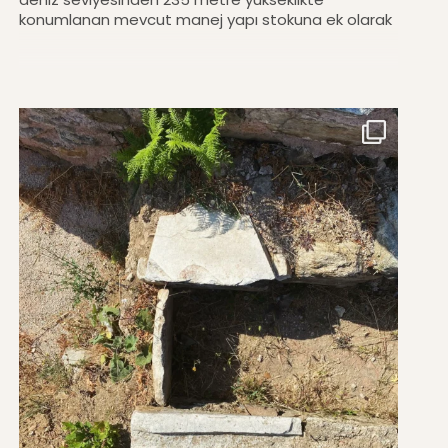
konumlanan mevcut manej yapı stokuna ek olarak
tasarlanan yeni manej yapısı. Tasarım mevcut
ulaşım ve kotlar ilişkisini koruyarak yerine ilişmekte.
New Project HORSE FARM / EQUESTRIAN ARENA The
new equestrian arena, designed as a hybrid
structure of reinforced concrete and timber, is
being positioned 235 meters above sea level as
an addition to the existing arena stock. The
design is embedding itself into the site while
preserving the established circulation and level
relations. #cmmimarlik #architecture #equestrian