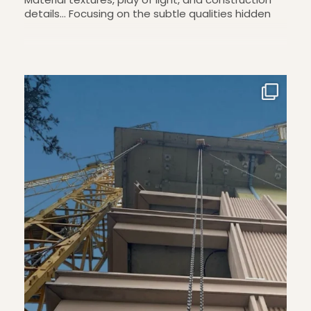
details… Focusing on the subtle qualities hidden
within the site. #architecture #construction
#details