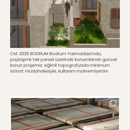
CM. 2026 BODRUM Bodrum Yarımadası’nda,
paylaşımlı tek parsel üzerinde konumlanan güncel
konut projemiz; eğimli topografyada minimum
istinat müdahalesiyle, kullanım mahremiyetini
LIK447.pdf
gözeten ve yapıların birbirine dayanak oluşturduğu
bir yerleşim kurgusu üzerine tasarlandı. Located on
a shared single plot in the Bodrum Peninsula, our
current residential project is designed around a
settlement strategy that minimizes retaining wall
interventions on the sloped topography, prioritizes
user privacy, and allows the buildings to support
one another. #cmmimarlik #architecture