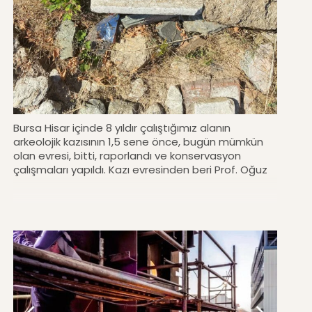
Bursa Hisar içinde 8 yıldır çalıştığımız alanın
arkeolojik kazısının 1,5 sene önce, bugün mümkün
olan evresi, bitti, raporlandı ve konservasyon
çalışmaları yapıldı. Kazı evresinden beri Prof. Oğuz
Özer ve Doç. Yasemen Say Özer ile beraber
çalıştığımız Roma, Bizans, erken Osmanlı dönem
izlerini taşıyan bu mühim arkeolojik alanın açık hava
müzesi ve ek yapıları ile ilgili projesinin saha
çalışmaları devam ediyor. #mimari #arkeoloji
#arkeopark #bursahisar #architecture
#archelogy