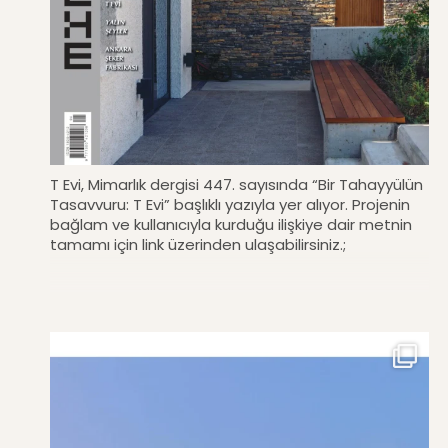
T Evi, Mimarlık dergisi 447. sayısında “Bir Tahayyülün
Tasavvuru: T Evi” başlıklı yazıyla yer alıyor. Projenin
bağlam ve kullanıcıyla kurduğu ilişkiye dair metnin
tamamı için link üzerinden ulaşabilirsiniz.;
http://www.mo.org.tr/mimarlikDergisiDocs/pdf/MIMAR