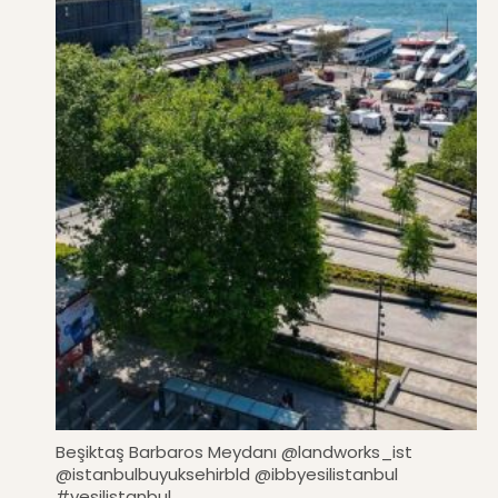
Beşiktaş Barbaros Meydanı @landworks_ist
@istanbulbuyuksehirbld @ibbyesilistanbul
#yesilistanbul